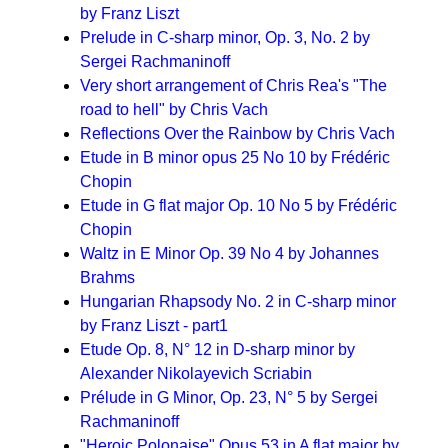
by Franz Liszt
Prelude in C-sharp minor, Op. 3, No. 2 by
Sergei Rachmaninoff
Very short arrangement of Chris Rea's "The
road to hell" by Chris Vach
Reflections Over the Rainbow by Chris Vach
Etude in B minor opus 25 No 10 by Frédéric
Chopin
Etude in G flat major Op. 10 No 5 by Frédéric
Chopin
Waltz in E Minor Op. 39 No 4 by Johannes
Brahms
Hungarian Rhapsody No. 2 in C-sharp minor
by Franz Liszt - part1
Etude Op. 8, N° 12 in D-sharp minor by
Alexander Nikolayevich Scriabin
Prélude in G Minor, Op. 23, N° 5 by Sergei
Rachmaninoff
"Heroic Polonaise" Opus 53 in A flat major by